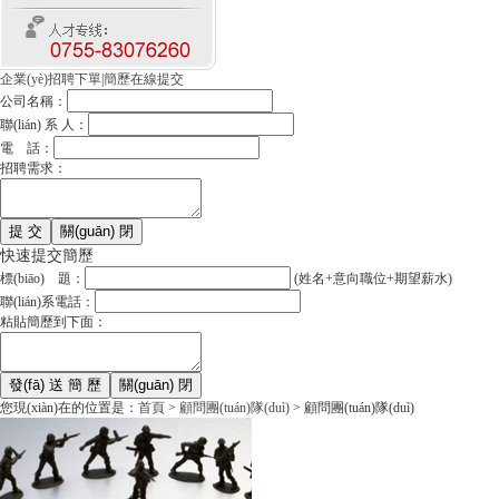
企業(yè)招聘下單
|
簡歷在線提交
公司名稱：
聯(lián) 系 人：
電 話：
招聘需求：
快速提交簡歷
標(biāo) 題：
(姓名+意向職位+期望薪水)
聯(lián)系電話：
粘貼簡歷到下面：
您現(xiàn)在的位置是：
首頁
>
顧問團(tuán)隊(duì)
> 顧問團(tuán)隊(duì)