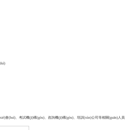
ì)
、考試機(jī)構(gòu)、咨詢機(jī)構(gòu)、培訓(xùn)公司等相關(guān)人員