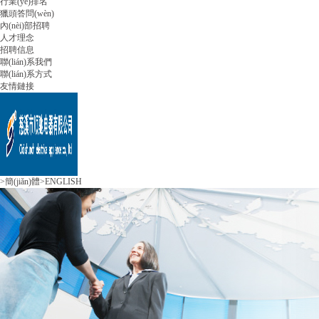
行業(yè)排名
獵頭答問(wèn)
內(nèi)部招聘
人才理念
招聘信息
聯(lián)系我們
聯(lián)系方式
友情鏈接
>簡(jiǎn)體
>ENGLISH