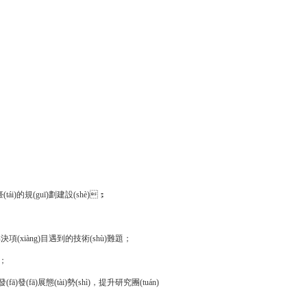
臺(tái)的規(guī)劃建設(shè)；
解決項(xiàng)目遇到的技術(shù)難題；
；
fā)發(fā)展態(tài)勢(shì)，提升研究團(tuán)